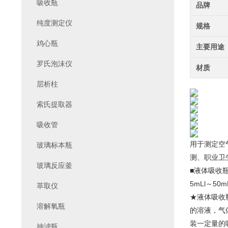
吸收瓶
品牌
纯度测定仪
规格
鸡心瓶
主要用途
罗氏泡沫仪
材质
层析柱
索氏提取器
吸收管
用于测定空
玻璃标本瓶
测、职业卫
玻璃反应釜
■液体吸收瓶
5mLl～50m
萃取仪
★液体吸收
溶解氧瓶
的溶液，气
装一定量的
抽滤瓶