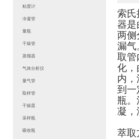
粘度计
索氏
冷凝管
器是
量瓶
两侧
漏气
干燥管
取管
蒸馏器
化，
气体分析仪
内，
量气管
到一
取样管
瓶。
干燥皿
凝，
采样瓶
萃取
吸收瓶