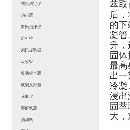
萃取
纯度测定仪
后，
鸡心瓶
的下
罗氏泡沫仪
凝管
层析柱
升，
索氏提取器
固体
吸收管
最高
出一
玻璃标本瓶
冷凝
玻璃反应釜
浸出
萃取仪
固萃
溶解氧瓶
大，
抽滤瓶