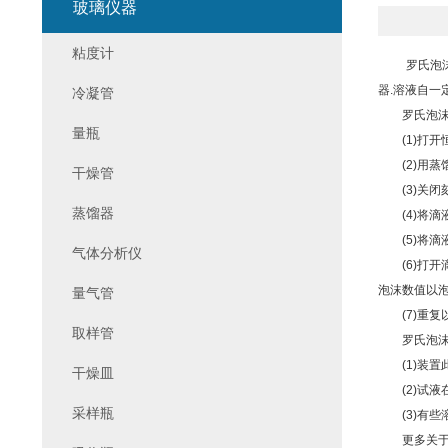
玻璃仪器
粘度计
罗氏泡沫仪
器.溶液自一
冷凝管
罗氏泡沫仪
量瓶
(1)打开恒
(2)用蒸馏
干燥管
(3)关闭刻
蒸馏器
(4)将滴液
(5)将滴液
气体分析仪
(6)打开滴
泡沫数值以
量气管
(7)重复
取样管
罗氏泡沫仪
(1)装置
干燥皿
(2)试液在
采样瓶
(3)有些
更多关于罗