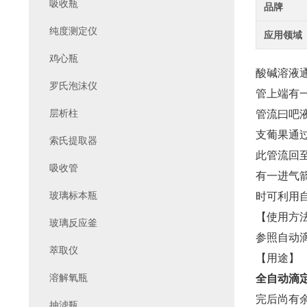
吸收瓶
品牌
纯度测定仪
应用领域
鸡心瓶
酸碱溶液
罗氏泡沫仪
管上端有
层析柱
管流曰吧
支葡果通
索氏提取器
此管流回
吸收管
有一进气
玻璃标本瓶
时可利用
【使用方
玻璃反应釜
参照自动
萃取仪
【用途】
溶解氧瓶
全自动滴
完后尚有
抽滤瓶