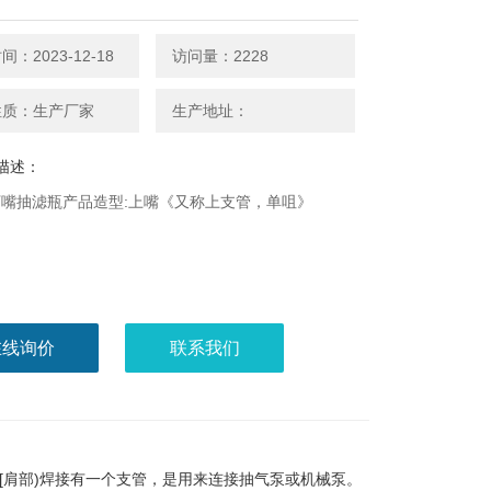
：2023-12-18
访问量：2228
性质：生产厂家
生产地址：
描述：
嘴抽滤瓶产品造型:上嘴《又称上支管，单咀》
在线询价
联系我们
[肩部)焊接有一个支管，是用来连接抽气泵或机械泵。