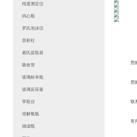
纯度测定仪
鸡心瓶
罗氏泡沫仪
层析柱
索氏提取器
您
吸收管
玻璃标本瓶
您
玻璃反应釜
萃取仪
联
溶解氧瓶
常
抽滤瓶