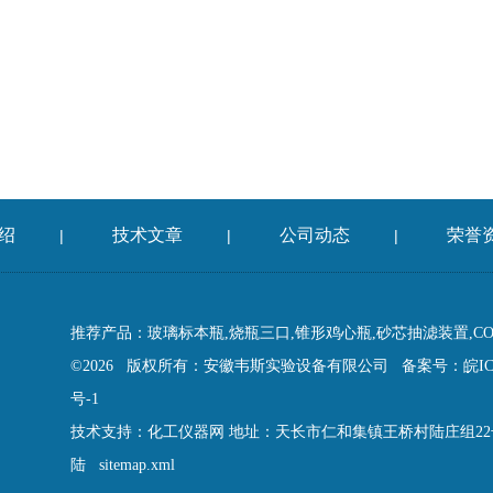
绍
技术文章
公司动态
荣誉
|
|
|
推荐产品：玻璃标本瓶,烧瓶三口,锥形鸡心瓶,砂芯抽滤装置,C
©2026 版权所有：安徽韦斯实验设备有限公司
备案号：皖ICP
号-1
技术支持：
化工仪器网
地址：天长市仁和集镇王桥村陆庄组2
陆
sitemap.xml