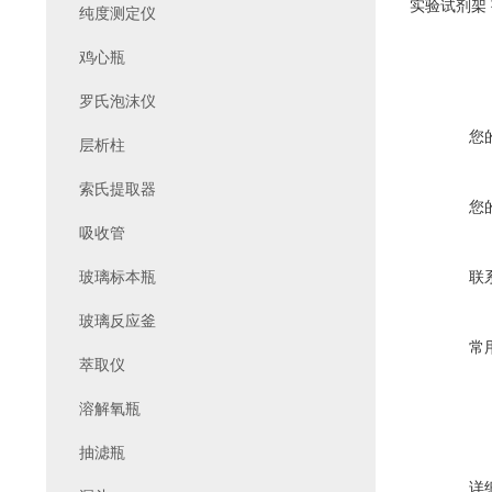
实验试剂架
纯度测定仪
鸡心瓶
罗氏泡沫仪
您
层析柱
索氏提取器
您
吸收管
玻璃标本瓶
联
玻璃反应釜
常
萃取仪
溶解氧瓶
抽滤瓶
详