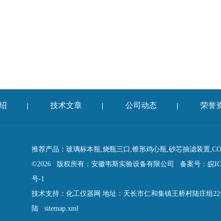
绍
技术文章
公司动态
荣誉
|
|
|
推荐产品：玻璃标本瓶,烧瓶三口,锥形鸡心瓶,砂芯抽滤装置,C
©2026 版权所有：安徽韦斯实验设备有限公司
备案号：皖ICP
号-1
技术支持：
化工仪器网
地址：天长市仁和集镇王桥村陆庄组2
陆
sitemap.xml