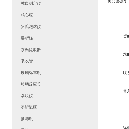
边台试剂架
纯度测定仪
鸡心瓶
罗氏泡沫仪
您
层析柱
索氏提取器
您
吸收管
玻璃标本瓶
联
玻璃反应釜
常
萃取仪
溶解氧瓶
抽滤瓶
详