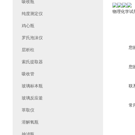
吸收瓶
物理化学试
纯度测定仪
鸡心瓶
罗氏泡沫仪
您
层析柱
索氏提取器
您
吸收管
玻璃标本瓶
联
玻璃反应釜
常
萃取仪
溶解氧瓶
抽滤瓶